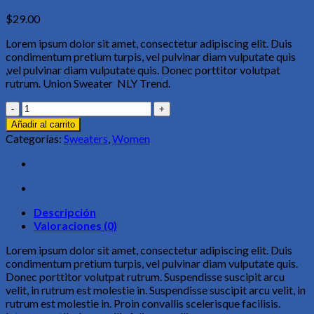
$
29.00
Lorem ipsum dolor sit amet, consectetur adipiscing elit. Duis
condimentum pretium turpis, vel pulvinar diam vulputate quis
,vel pulvinar diam vulputate quis. Donec porttitor volutpat
rutrum. Union Sweater NLY Trend.
Union
Sweater
Añadir al carrito
NLY
Categorías:
Sweaters
,
Women
Trend
cantidad
Descripción
Valoraciones (0)
Lorem ipsum dolor sit amet, consectetur adipiscing elit. Duis
condimentum pretium turpis, vel pulvinar diam vulputate quis.
Donec porttitor volutpat rutrum. Suspendisse suscipit arcu
velit, in rutrum est molestie in. Suspendisse suscipit arcu velit, in
rutrum est molestie in. Proin convallis scelerisque facilisis.