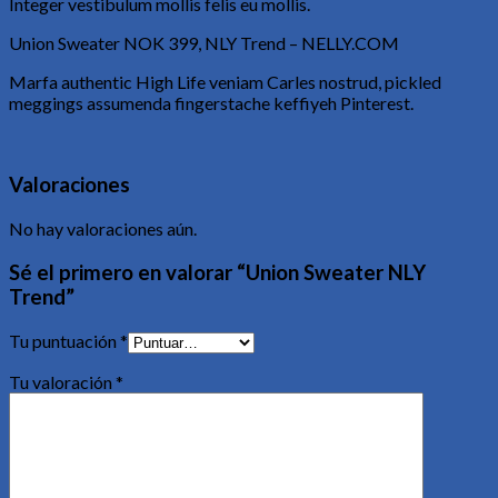
Integer vestibulum mollis felis eu mollis.
Union Sweater NOK 399, NLY Trend – NELLY.COM
Marfa authentic High Life veniam Carles nostrud, pickled
meggings assumenda fingerstache keffiyeh Pinterest.
Valoraciones
No hay valoraciones aún.
Sé el primero en valorar “Union Sweater NLY
Trend”
Tu puntuación
*
Tu valoración
*