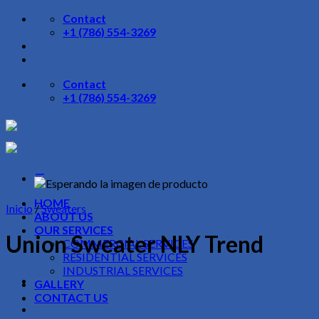
Skip
Contact
to
+1 (786) 554-3269
content
Contact
+1 (786) 554-3269
HOME
Inicio
/
Sweaters
ABOUT US
OUR SERVICES
Union Sweater NLY Trend
COMMERCIAL SERVICES
RESIDENTIAL SERVICES
INDUSTRIAL SERVICES
GALLERY
CONTACT US