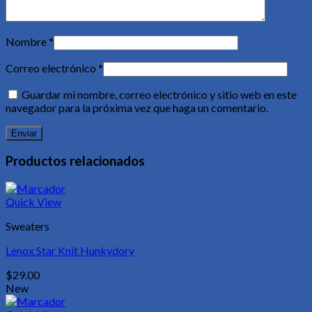
Nombre
*
Correo electrónico
*
Guardar mi nombre, correo electrónico y sitio web en este
navegador para la próxima vez que haga un comentario.
Productos relacionados
Quick View
Sweaters
Lenox Star Knit Hunkydory
$
29.00
New