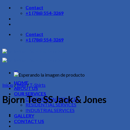
Skip
Contact
to
+1 (786) 554-3269
content
Contact
+1 (786) 554-3269
HOME
Inicio
/
Men
/
T-Shirts
ABOUT US
OUR SERVICES
Bjorn Tee SS Jack & Jones
COMMERCIAL SERVICES
RESIDENTIAL SERVICES
INDUSTRIAL SERVICES
GALLERY
CONTACT US