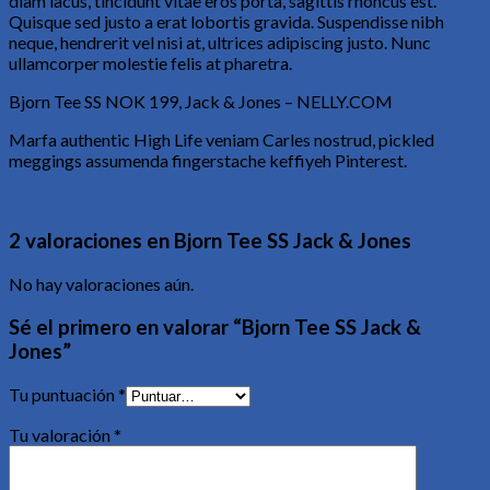
diam lacus, tincidunt vitae eros porta, sagittis rhoncus est.
Quisque sed justo a erat lobortis gravida. Suspendisse nibh
neque, hendrerit vel nisi at, ultrices adipiscing justo. Nunc
ullamcorper molestie felis at pharetra.
Bjorn Tee SS NOK 199, Jack & Jones – NELLY.COM
Marfa authentic High Life veniam Carles nostrud, pickled
meggings assumenda fingerstache keffiyeh Pinterest.
2 valoraciones en
Bjorn Tee SS Jack & Jones
No hay valoraciones aún.
Sé el primero en valorar “Bjorn Tee SS Jack &
Jones”
Tu puntuación
*
Tu valoración
*