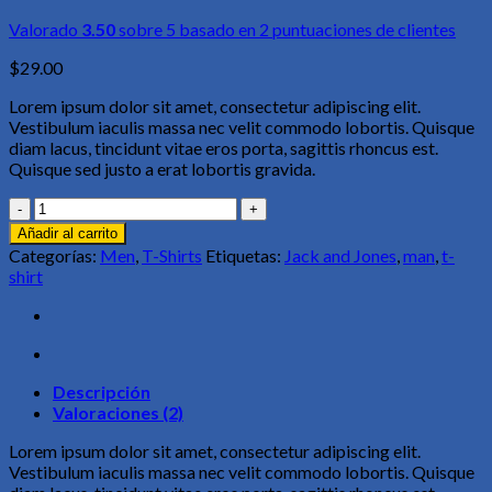
Valorado
3.50
sobre 5 basado en
2
puntuaciones de clientes
$
29.00
Lorem ipsum dolor sit amet, consectetur adipiscing elit.
Vestibulum iaculis massa nec velit commodo lobortis. Quisque
diam lacus, tincidunt vitae eros porta, sagittis rhoncus est.
Quisque sed justo a erat lobortis gravida.
Bjorn
Tee
Añadir al carrito
SS
Categorías:
Men
,
T-Shirts
Etiquetas:
Jack and Jones
,
man
,
t-
Jack
shirt
&
Jones
cantidad
Descripción
Valoraciones (2)
Lorem ipsum dolor sit amet, consectetur adipiscing elit.
Vestibulum iaculis massa nec velit commodo lobortis. Quisque