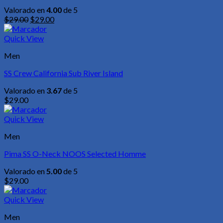
Valorado en
4.00
de 5
Original
Current
$
29.00
$
29.00
price
price
was:
is:
Quick View
$29.00.
$29.00.
Men
SS Crew California Sub River Island
Valorado en
3.67
de 5
$
29.00
Quick View
Men
Pima SS O-Neck NOOS Selected Homme
Valorado en
5.00
de 5
$
29.00
Quick View
Men